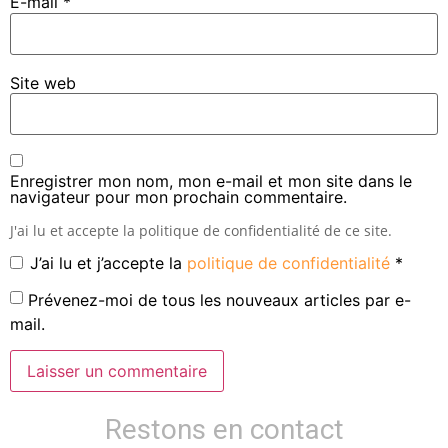
E-mail
*
n
o
o
u
u
v
v
e
e
l
l
l
Site web
l
e
e
f
f
e
e
n
n
ê
ê
t
t
r
r
e
e
)
Enregistrer mon nom, mon e-mail et mon site dans le
)
navigateur pour mon prochain commentaire.
J'ai lu et accepte la politique de confidentialité de ce site.
J’ai lu et j’accepte la
politique de confidentialité
*
Prévenez-moi de tous les nouveaux articles par e-
mail.
Restons en contact