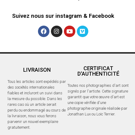
Suivez nous sur instagram & Facebook
CERTIFICAT
LIVRAISON
D'AUTHENTICITÉ
Tous les articles sont expédiés par
Toutes nos photographies d'art sont
des sociétés internationales
signés par l'artiste. Cette signature
fiables et incluront un suivi dans
garantit que votre œuvre d'art est
la mesure du possible. Dans les
une copie vérifiée d'une
rares cas où un article serait
photographie originale réalisée par
perdu ou endommagé au cours de
Jonathan Lux ou Loïc Terrier.
la livraison, nous vous ferons
parvenir un nouvel exemplaire
gratuitement.