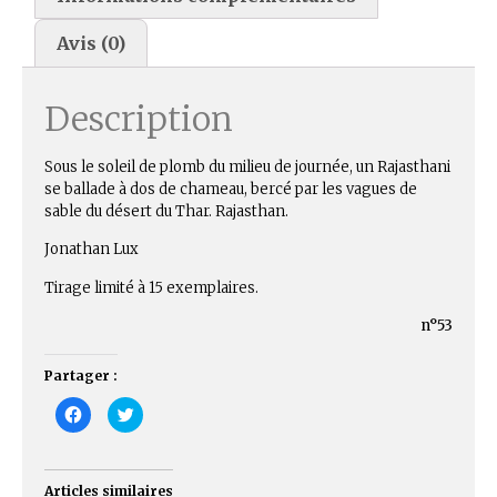
Avis (0)
Description
Sous le soleil de plomb du milieu de journée, un Rajasthani
se ballade à dos de chameau, bercé par les vagues de
sable du désert du Thar. Rajasthan.
Jonathan Lux
Tirage limité à 15 exemplaires.
n°53
Partager :
C
C
l
l
i
i
q
q
u
u
e
e
z
z
Articles similaires