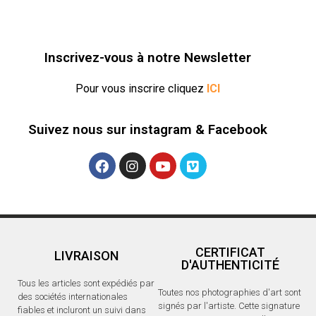
o
u
u
v
v
e
e
l
l
l
l
e
e
f
Inscrivez-vous à notre Newsletter
f
e
e
n
n
ê
ê
t
Pour vous inscrire cliquez
ICI
t
r
r
e
e
)
)
Suivez nous sur instagram & Facebook
CERTIFICAT
LIVRAISON
D'AUTHENTICITÉ
Tous les articles sont expédiés par
Toutes nos photographies d'art sont
des sociétés internationales
signés par l'artiste. Cette signature
fiables et incluront un suivi dans