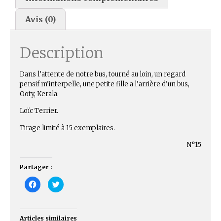
Avis (0)
Description
Dans l’attente de notre bus, tourné au loin, un regard
pensif m’interpelle, une petite fille a l’arrière d’un bus,
Ooty, Kerala.
Loïc Terrier.
Tirage limité à 15 exemplaires.
N
°15
Partager :
C
C
l
l
i
i
q
q
u
u
e
e
z
z
Articles similaires