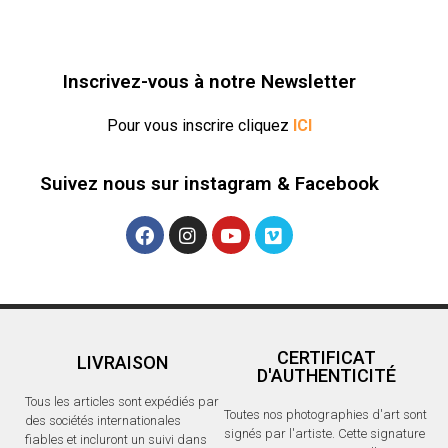
o
u
u
v
v
e
e
l
l
l
l
e
e
f
Inscrivez-vous à notre Newsletter
f
e
e
n
n
ê
ê
t
Pour vous inscrire cliquez
ICI
t
r
r
e
e
)
)
Suivez nous sur instagram & Facebook
CERTIFICAT
LIVRAISON
D'AUTHENTICITÉ
Tous les articles sont expédiés par
Toutes nos photographies d'art sont
des sociétés internationales
signés par l'artiste. Cette signature
fiables et incluront un suivi dans