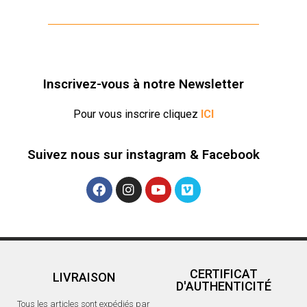
n
e
e
n
n
o
o
u
u
v
v
e
e
l
l
l
l
e
e
f
Inscrivez-vous à notre Newsletter
f
e
e
n
n
ê
ê
t
Pour vous inscrire cliquez
ICI
t
r
r
e
e
)
)
Suivez nous sur instagram & Facebook
CERTIFICAT
LIVRAISON
D'AUTHENTICITÉ
Tous les articles sont expédiés par