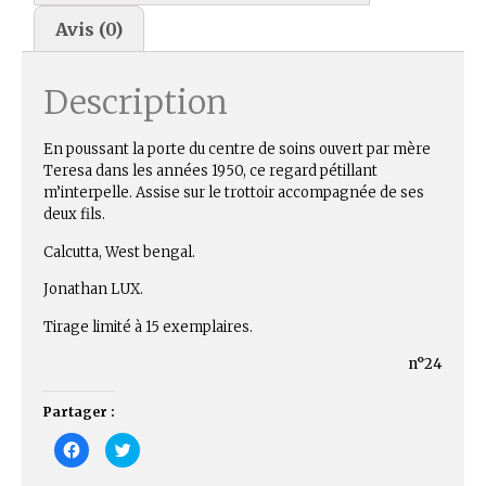
Avis (0)
Description
En poussant la porte du centre de soins ouvert par mère
Teresa dans les années 1950, ce regard pétillant
m’interpelle. Assise sur le trottoir accompagnée de ses
deux fils.
Calcutta, West bengal.
Jonathan LUX.
Tirage limité à 15 exemplaires.
n°24
Partager :
C
C
l
l
i
i
q
q