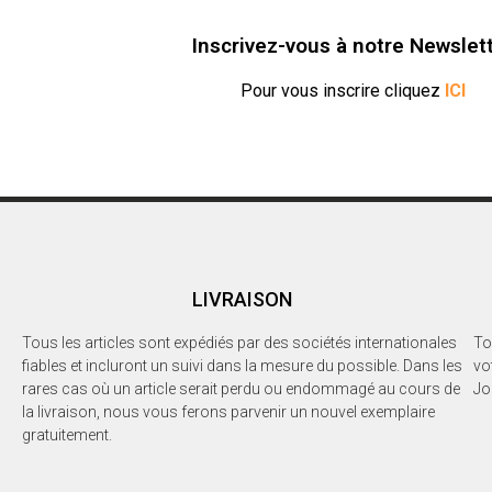
e
e
r
r
s
s
Inscrivez-vous à notre Newslet
u
u
r
r
F
T
a
w
Pour vous inscrire cliquez
ICI
c
i
e
t
b
t
o
e
o
r
k
(
(
o
o
u
u
v
v
r
r
e
e
d
d
a
a
n
n
s
LIVRAISON
s
u
u
n
n
e
e
n
Tous les articles sont expédiés par des sociétés internationales
To
n
o
o
u
fiables et incluront un suivi dans la mesure du possible. Dans les
vo
u
v
rares cas où un article serait perdu ou endommagé au cours de
Jo
v
e
e
l
la livraison, nous vous ferons parvenir un nouvel exemplaire
l
l
l
e
gratuitement.
e
f
f
e
e
n
n
ê