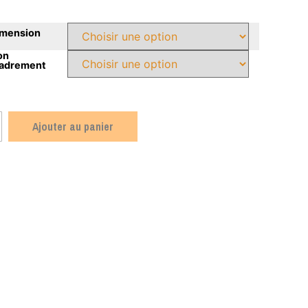
imension
on
cadrement
Ajouter au panier