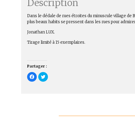
Description
Dans le dédale de rues étroites du minuscule village de B
plus beaux habits se pressent dans les rues pour admire
Jonathan LUX.
Tirage limité à 15 exemplaires.
Partager :
C
C
l
l
i
i
q
q
u
u
e
e
z
z
p
p
o
o
u
u
r
r
p
p
a
a
r
r
t
t
a
a
g
g