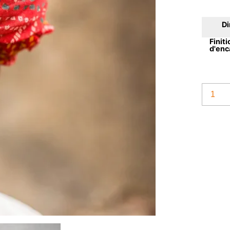
D
Finiti
d'en